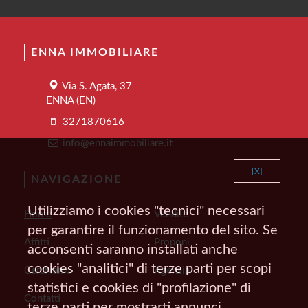
ENNA IMMOBILIARE
Via S. Agata, 37
ENNA (EN)
3271870616
info@ennaimmobiliare.it
[X]
NAVIGAZIONE
Utilizziamo i cookies "tecnici" necessari
Home
Vendite
per garantire il funzionamento del sito. Se
Affitti
Proponi
acconsenti saranno installati anche
cookies "analitici" di terze parti per scopi
Cerchiamo
Agenzia
statistici e cookies di "profilazione" di
Contatti
terze parti per mostrarti annunci