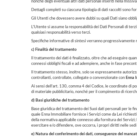
nonché degli eventuali altri dati personali inseriti nella miss
Dettagli completi su ciascuna tipologia di dati raccolti sono for
Gli Utenti che dovessero avere dubbi su quali Dati siano obblig
L'Utente si assume la responsabilità dei Dati Personali di terzi 
qualsiasi responsabilità verso terzi.
Specifiche informative di sintesi verranno progressivamente rip
c) Finalità del trattamento
Il trattamento dei dati è finalizzato, oltre che ad eseguire qua
connessi obblighi fiscali e ad adempiere, anche in fase precontr
Il trattamento stesso, inoltre, solo se espressamente autorizzat
controllanti, controllate, collegate o convenzionate con
Enna 
Ai sensi dell'art. 130, comma 4 del Codice, le coordinate di pos
di materiale pubblicitario, nonché per il compimento di ricerc
d) Basi giuridiche del trattamento
Base giuridica del trattamento dei Suoi dati personali per le fi
quale Enna Immobiliare fornisce i Servizi come da Lei richiesti; 
della normativa applicabile connesso alla fornitura dei Servizi; 
esercitare e/o difendere, ove occorra, i propri diritti nelle sed
e) Natura del conferimento dei dati, conseguenze del mancat