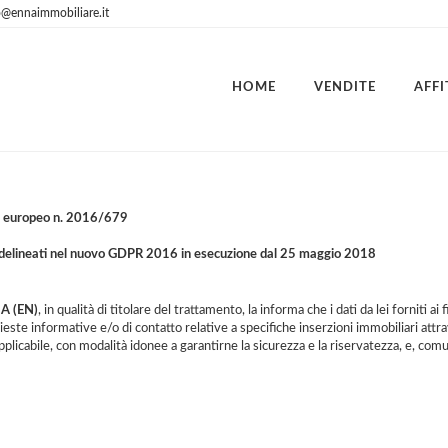
o@ennaimmobiliare.it
HOME
VENDITE
AFFI
to europeo n. 2016/679
iti delineati nel nuovo GDPR 2016 in esecuzione dal 25 maggio 2018
NA (EN)
, in qualità di titolare del trattamento, la informa che i dati da lei forniti ai
hieste informative e/o di contatto relative a specifiche inserzioni immobiliari attra
applicabile, con modalità idonee a garantirne la sicurezza e la riservatezza, e, co