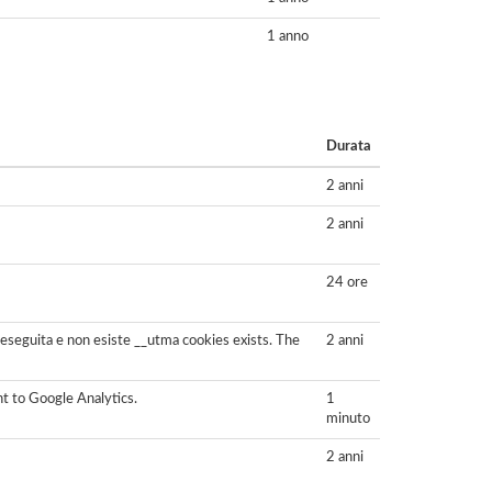
1 anno
Durata
2 anni
2 anni
24 ore
ne eseguita e non esiste __utma cookies exists. The
2 anni
ent to Google Analytics.
1
minuto
2 anni