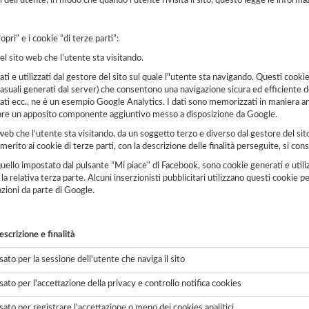
ini dell’utente, in modo che quando l’utente rivisita il sito, questo legge le infor
pri” e i cookie “di terze parti”:
el sito web che l’utente sta visitando.
ati e utilizzati dal gestore del sito sul quale l"utente sta navigando. Questi cookie
casuali generati dal server) che consentono una navigazione sicura ed efficiente del 
aricati ecc., ne è un esempio Google Analytics. I dati sono memorizzati in maniera 
lizzare un apposito componente aggiuntivo messo a disposizione da Google.
o web che l’utente sta visitando, da un soggetto terzo e diverso dal gestore del sit
rito ai cookie di terze parti, con la descrizione delle finalità perseguite, si consi
uello impostato dal pulsante “Mi piace” di Facebook, sono cookie generati e utilizz
la relativa terza parte. Alcuni inserzionisti pubblicitari utilizzano questi cookie per
azioni da parte di Google.
scrizione e finalità
ato per la sessione dell'utente che naviga il sito
ato per l'accettazione della privacy e controllo notifica cookies
ato per registrare l'accettazione o meno dei cookies analitici