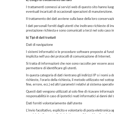
a) Luogo di trattamento dei dati
I trattamenti connessi ai servizi web di questo sito hanno luog
eventuali incaricati di occasionali operazioni di manutenzione.
Il trattamento dei dati avviene sulla base della loro conservazio
I dati personali forniti dagli utenti che inoltrano richieste di in
prestazione richiesta e sono comunicati a terzi nel solo caso in c
b) Tipi di dati trattati
Dati di navigazione
I sistemi informatici e le procedure software preposte al funzio
implicita nell’uso dei protocolli di comunicazione di Internet.
Si tratta di informazioni che non sono raccolte per essere assoc
permettere di identificare gli utenti.
In questa categoria di dati rientrano gli indirizzi IP o i nomi a
richieste, l’orario della richiesta, il metodo utilizzato nel sott
fine, errore, ecc.) ed altri parametri relativi al sistema operat
Questi dati vengono utilizzati al solo fine di ricavare informaz
responsabilità in caso di ipotetici reati informatici ai danni del
Dati forniti volontariamente dall’utente
L’invio facoltativo, esplicito e volontario di posta elettronica 