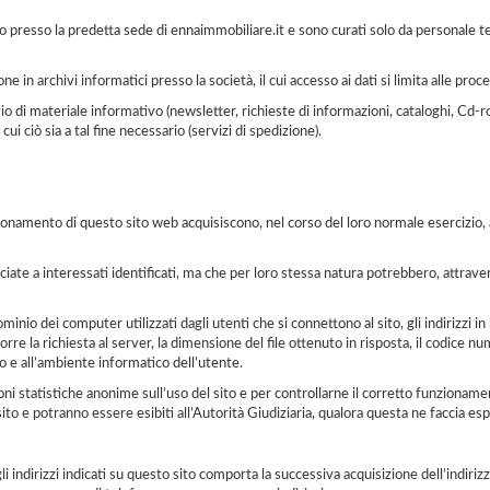
o presso la predetta sede di ennaimmobiliare.it e sono curati solo da personale te
ne in archivi informatici presso la società, il cui accesso ai dati si limita alle pr
vio di materiale informativo (newsletter, richieste di informazioni, cataloghi, Cd-rom
ui ciò sia a tal fine necessario (servizi di spedizione).
namento di questo sito web acquisiscono, nel corso del loro normale esercizio, alcu
iate a interessati identificati, ma che per loro stessa natura potrebbero, attraver
 dominio dei computer utilizzati dagli utenti che si connettono al sito, gli indirizzi
oporre la richiesta al server, la dimensione del file ottenuto in risposta, il codice 
ivo e all’ambiente informatico dell’utente.
ioni statistiche anonime sull’uso del sito e per controllarne il corretto funzioname
 sito e potranno essere esibiti all’Autorità Giudiziaria, qualora questa ne faccia espl
agli indirizzi indicati su questo sito comporta la successiva acquisizione dell’indiri