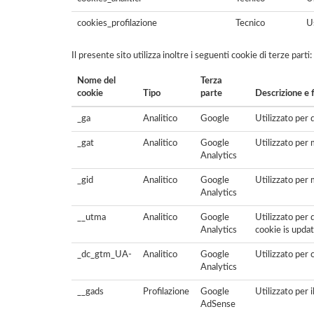
cookies_profilazione
Tecnico
U
Il presente sito utilizza inoltre i seguenti cookie di terze parti:
Nome del
Terza
cookie
Tipo
parte
Descrizione e f
_ga
Analitico
Google
Utilizzato per 
_gat
Analitico
Google
Utilizzato per m
Analytics
_gid
Analitico
Google
Utilizzato per 
Analytics
__utma
Analitico
Google
Utilizzato per 
Analytics
cookie is updat
_dc_gtm_UA-
Analitico
Google
Utilizzato per 
Analytics
__gads
Profilazione
Google
Utilizzato per 
AdSense