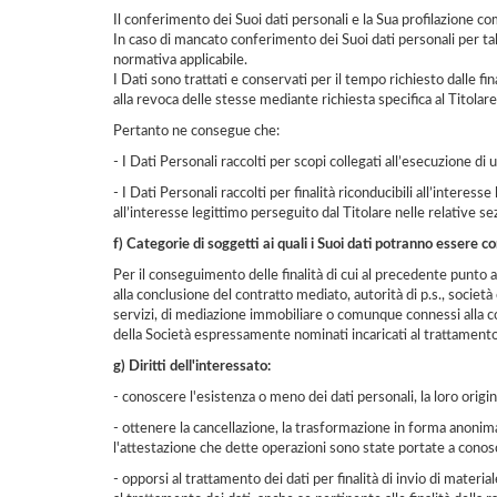
Il conferimento dei Suoi dati personali e la Sua profilazione co
In caso di mancato conferimento dei Suoi dati personali per tal
normativa applicabile.
I Dati sono trattati e conservati per il tempo richiesto dalle fi
alla revoca delle stesse mediante richiesta specifica al Titolare
Pertanto ne consegue che:
- I Dati Personali raccolti per scopi collegati all’esecuzione di
- I Dati Personali raccolti per finalità riconducibili all’intere
all’interesse legittimo perseguito dal Titolare nelle relative s
f) Categorie di soggetti ai quali i Suoi dati potranno essere
Per il conseguimento delle finalità di cui al precedente punto a
alla conclusione del contratto mediato, autorità di p.s., socie
servizi, di mediazione immobiliare o comunque connessi alla co
della Società espressamente nominati incaricati al trattamento,
g) Diritti dell'interessato:
- conoscere l'esistenza o meno dei dati personali, la loro origi
- ottenere la cancellazione, la trasformazione in forma anonima o
l'attestazione che dette operazioni sono state portate a conosce
- opporsi al trattamento dei dati per finalità di invio di mater