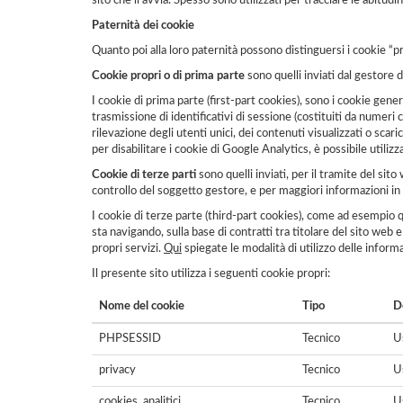
sito che li avvia. Spesso sono utilizzati per tracciare le abitud
Paternità dei cookie
Quanto poi alla loro paternità possono distinguersi i cookie “pro
Cookie propri o di prima parte
sono quelli inviati dal gestore d
I cookie di prima parte (first-part cookies), sono i cookie gener
trasmissione di identificativi di sessione (costituiti da numeri 
rilevazione degli utenti unici, dei contenuti visualizzati o sc
per disabilitare i cookie di Google Analytics, è possibile uti
Cookie di terze parti
sono quelli inviati, per il tramite del sit
controllo del soggetto gestore, e per maggiori informazioni in me
I cookie di terze parte (third-part cookies), come ad esempio q
sta navigando, sulla base di contratti tra titolare del sito web e 
propri servizi.
Qui
spiegate le modalità di utilizzo delle inform
Il presente sito utilizza i seguenti cookie propri:
Nome del cookie
Tipo
De
PHPSESSID
Tecnico
Us
privacy
Tecnico
Us
cookies_analitici
Tecnico
Us