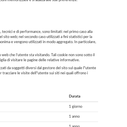
mazioni memorizzate e si adatta alle sue preferenze.
, tecnici e di performance, sono limitati: nel primo caso alla
sito web; nel secondo caso utilizzati a fini statistici per la
anonima e vengono utilizzati in modo aggregato. In particolare,
o web che l’utente sta visitando. Tali cookie non sono sotto il
glia di visitare le pagine delle relative informative.
ati da soggetti diversi dal gestore del sito sul quale l"utente
 tracciare le visite dell"utente sui siti nei quali offrono i
Durata
1 giorno
1 anno
1 anno