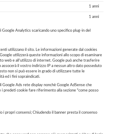
1 anni
1 anni
di Google Analytics scaricando uno specifico plug-in del
enti utilizzano il sito. Le informazioni generate dal cookies
. Google utilizzerà queste informazioni allo scopo di esaminare
l sito web e all’utilizzo di internet. Google può anche trasferire
n assocerà il vostro indirizzo IP a nessun altro dato posseduto
sto non si può essere in grado di utilizzare tutte le
à ed i fini sopraindicati.
ta di Google Ads rete display nonchè Google AdSense che
re i predeti cookie fare riferimento alla sezione "come posso
do i propri consensi; Chiudendo il banner presta il consenso