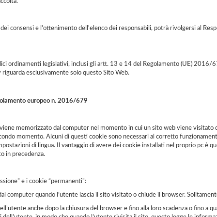
accolta.
ica dei consensi e l'ottenimento dell'elenco dei responsabili, potrà rivolgersi al R
ici ordinamenti legislativi, inclusi gli artt. 13 e 14 del Regolamento (UE) 2016/
y riguarda esclusivamente solo questo Sito Web.
golamento europeo n. 2016/679
 viene memorizzato dal computer nel momento in cui un sito web viene visitato da
ondo momento. Alcuni di questi cookie sono necessari al corretto funzionamento del
tazioni di lingua. Il vantaggio di avere dei cookie installati nel proprio pc è qu
ato in precedenza.
essione” e i cookie “permanenti”:
l computer quando l’utente lascia il sito visitato o chiude il browser. Solitam
’utente anche dopo la chiusura del browser e fino alla loro scadenza o fino a qua