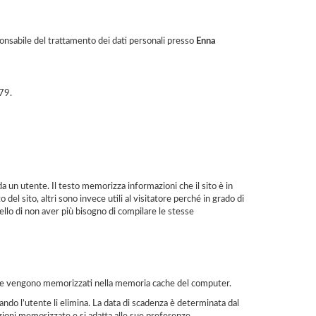
esponsabile del trattamento dei dati personali presso
Enna
679.
 un utente. Il testo memorizza informazioni che il sito è in
 sito, altri sono invece utili al visitatore perché in grado di
ello di non aver più bisogno di compilare le stesse
ente vengono memorizzati nella memoria cache del computer.
ndo l’utente li elimina. La data di scadenza è determinata dal