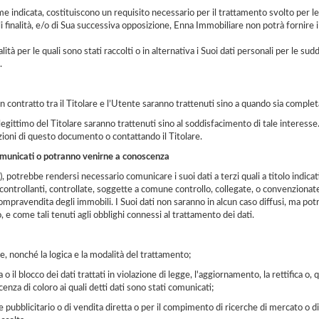
me indicata, costituiscono un requisito necessario per il trattamento svolto per le 
i finalità, e/o di Sua successiva opposizione, Enna Immobiliare non potrà fornire 
nalità per le quali sono stati raccolti o in alternativa i Suoi dati personali per le 
.
 un contratto tra il Titolare e l’Utente saranno trattenuti sino a quando sia complet
sse legittimo del Titolare saranno trattenuti sino al soddisfacimento di tale interes
ezioni di questo documento o contattando il Titolare.
 comunicati o potranno venirne a conoscenza
), potrebbe rendersi necessario comunicare i suoi dati a terzi quali a titolo indic
tà controllanti, controllate, soggette a comune controllo, collegate, o convenziona
mpravendita degli immobili. I Suoi dati non saranno in alcun caso diffusi, ma pot
 e come tali tenuti agli obblighi connessi al trattamento dei dati.
ne, nonché la logica e la modalità del trattamento;
 il blocco dei dati trattati in violazione di legge, l'aggiornamento, la rettifica o, 
nza di coloro ai quali detti dati sono stati comunicati;
iale pubblicitario o di vendita diretta o per il compimento di ricerche di mercato o