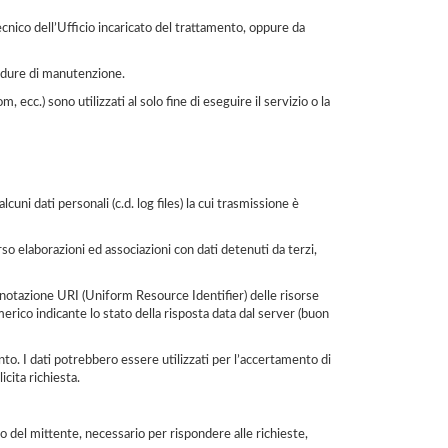
cnico dell’Ufficio incaricato del trattamento, oppure da
ocedure di manutenzione.
, ecc.) sono utilizzati al solo fine di eseguire il servizio o la
ni dati personali (c.d. log files) la cui trasmissione è
so elaborazioni ed associazioni con dati detenuti da terzi,
 in notazione URI (Uniform Resource Identifier) delle risorse
numerico indicante lo stato della risposta data dal server (buon
nto. I dati potrebbero essere utilizzati per l’accertamento di
icita richiesta.
zzo del mittente, necessario per rispondere alle richieste,