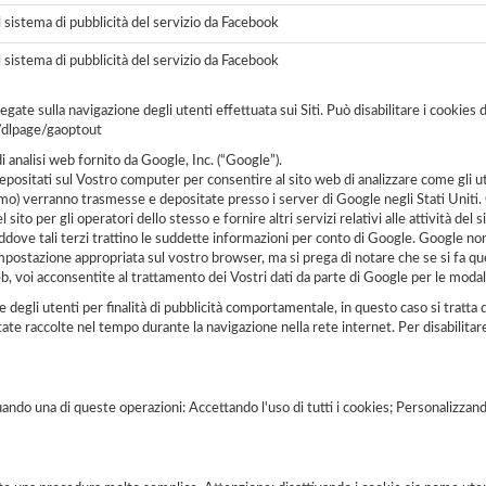
il sistema di pubblicità del servizio da Facebook
il sistema di pubblicità del servizio da Facebook
ate sulla navigazione degli utenti effettuata sui Siti. Può disabilitare i cookies 
/dlpage/gaoptout
i analisi web fornito da Google, Inc. (“Google”).
depositati sul Vostro computer per consentire al sito web di analizzare come gli ut
nimo) verranno trasmesse e depositate presso i server di Google negli Stati Uniti
l sito per gli operatori dello stesso e fornire altri servizi relativi alle attività de
addove tali terzi trattino le suddette informazioni per conto di Google. Google no
impostazione appropriata sul vostro browser, ma si prega di notare che se si fa que
b, voi acconsentite al trattamento dei Vostri dati da parte di Google per le modalit
e degli utenti per finalità di pubblicità comportamentale, in questo caso si trat
tate raccolte nel tempo durante la navigazione nella rete internet. Per disabilita
ando una di queste operazioni: Accettando l'uso di tutti i cookies; Personalizzan