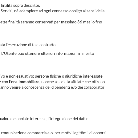
finalità sopra descritte.
i Servizi, né adempiere ad ogni connesso obbligo ai sensi della
suddette finalità saranno conservati per massimo 36 mesi o fino
ata l’esecuzione di tale contratto.
se. L’Utente può ottenere ulteriori informazioni in merito
ativo e non esaustivo: persone fisiche o giuridiche interessate
te con
Enna Immobiliare
, nonché a società affiliate che offrono
ranno venire a conoscenza dei dipendenti e/o dei collaboratori
qualora ne abbiate interesse, l'integrazione dei dati e
 di comunicazione commerciale o, per motivi legittimi, di opporsi