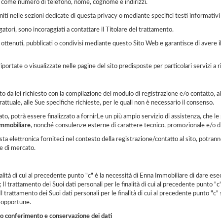
iva come numero di telefono, nome, cognome e indirizzi.
niti nelle sezioni dedicate di questa privacy o mediante specifici testi informativi v
atori, sono incoraggiati a contattare il Titolare del trattamento.
ottenuti, pubblicati o condivisi mediante questo Sito Web e garantisce di avere il d
ortate o visualizzate nelle pagine del sito predisposte per particolari servizi a r
nto da lei richiesto con la compilazione del modulo di registrazione e/o contatto, 
attuale, alle Sue specifiche richieste, per le quali non è necessario il consenso.
o, potrà essere finalizzato a fornirLe un più ampio servizio di assistenza, che le p
Immobiliare
, nonché consulenze esterne di carattere tecnico, promozionale e/o d
ta elettronica forniteci nel contesto della registrazione/contatto al sito, potrann
he di mercato.
nalità di cui al precedente punto "c" è la necessità di Enna Immobiliare di dare ese
Il trattamento dei Suoi dati personali per le finalità di cui al precedente punto "c
Il trattamento dei Suoi dati personali per le finalità di cui al precedente punto "c"
i opportune.
o conferimento e conservazione dei dati