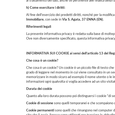
al trattamento dei dati, anche se pertinente alle finalità della r
h) Come esercitare i diritti:
Al fine dell'esercizio dei predetti diritti, nonché per la modif
Immobiliare
, con sede in
Via S. Agata, 37 ENNA (EN)
.
Riferimenti legali
La presente informativa privacy è redatta sulla base di moltepl
Ove non diversamente specificato, questa informativa privac
INFORMATIVA SUI COOKIE ai sensi dell’articolo 13 del Re
Che cosa è un cookie?
Che cosa è un cookie? Un cookie è un piccolo file di testo che
grado di leggere nel momento in cui viene consultato in un sec
memorizzare in modo sicuro ad esempio il nome utente o le impos
informazioni ogni qualvolta si voglia accedere ad un sito visit
Durata dei cookie
Quanto alla loro durata possono poi distinguersi i cookie “di s
Cookie di sessione
sono quelli temporanei e che scompaiono da
Cookie permanenti
sono quelli che rimangono nel computer dell